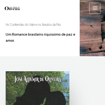
Ir
para
o
conteúdo
As Contendas do Vale e os Arautos da Paz
Um Romance brasileiro riquíssimo de paz e
amor.